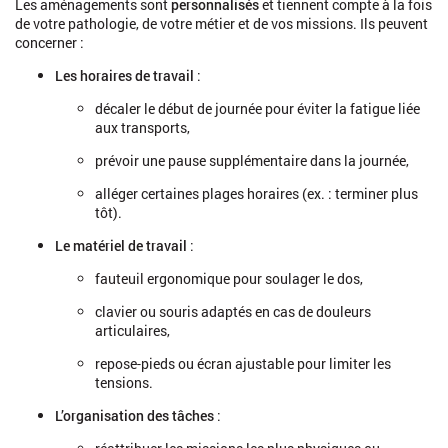
https://www.service-
Les aménagements sont
personnalisés
et tiennent compte à la fois
public.fr/particuliers/vosdroits/F12788
de votre pathologie, de votre métier et de vos missions. Ils peuvent
concerner :
Les horaires de travail
:
https://www.fiphfp.fr/sites/default/files/2022-
décaler le début de journée pour éviter la fatigue liée
03/Support%2B01%2Bfev%2B22%2BFIPHFP%2Brestitution_0.pd
aux transports,
prévoir une pause supplémentaire dans la journée,
Aménager son poste de travail :
alléger certaines plages horaires (ex. : terminer plus
tôt).
http://www.fiphfp.fr/Le-FIPHFP/Domaines-d-
intervention/Amenagement-de-poste
Le matériel de travail
:
Reclassement en interne :
fauteuil ergonomique pour soulager le dos,
clavier ou souris adaptés en cas de douleurs
articulaires,
repose-pieds ou écran ajustable pour limiter les
tensions.
L’organisation des tâches
: