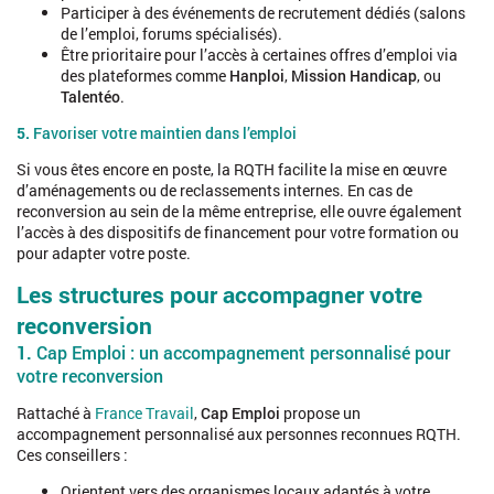
https://travail-
Participer à des événements de recrutement dédiés (salons
emploi.gouv.fr/IMG/pdf/instruction_du_26_avril_2022.pdf
de l’emploi, forums spécialisés).
Être prioritaire pour l’accès à certaines offres d’emploi via
des plateformes comme
Hanploi
,
Mission Handicap
, ou
Talentéo
.
5.
Favoriser votre maintien dans l’emploi
Si vous êtes encore en poste, la RQTH facilite la mise en œuvre
d’aménagements ou de reclassements internes. En cas de
reconversion au sein de la même entreprise, elle ouvre également
l’accès à des dispositifs de financement pour votre formation ou
pour adapter votre poste.
Les structures pour accompagner votre
reconversion
1.
Cap Emploi : un accompagnement personnalisé pour
votre reconversion
Rattaché à
France Travail
,
Cap Emploi
propose un
accompagnement personnalisé aux personnes reconnues RQTH.
Ces conseillers :
Orientent vers des organismes locaux adaptés à votre