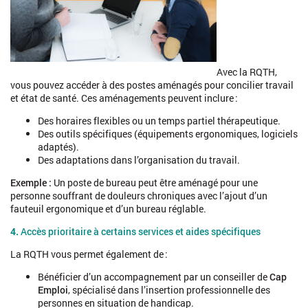
Avec la RQTH,
vous pouvez accéder à des postes aménagés pour concilier travail
et état de santé. Ces aménagements peuvent inclure :
Des horaires flexibles ou un temps partiel thérapeutique.
Des outils spécifiques (équipements ergonomiques, logiciels
adaptés).
Des adaptations dans l’organisation du travail.
Exemple :
Un poste de bureau peut être aménagé pour une
personne souffrant de douleurs chroniques avec l’ajout d’un
fauteuil ergonomique et d’un bureau réglable.
4.
Accès prioritaire à certains services et aides spécifiques
https://www.francetravail.fr/actualites/le-
dossier/pratique/emploi-et-handicap/conseils-
La RQTH vous permet également de :
pratiques/travailleur-handicape--un-accomp.html
Bénéficier d’un accompagnement par un conseiller de
Cap
https://www.legifrance.gouv.fr/jorf/article_jo/JORFARTI0000
Emploi
, spécialisé dans l’insertion professionnelle des
personnes en situation de handicap.