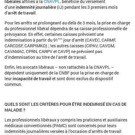
libérales
affiliés à la
CNAVPL
, bénéficie du versement
d’une
indemnité journalière
(IJ) pendant les 3 premiers mois
d’
arrêt de travail
.
Pour les arrêts se prolongeant au-delà de 3 mois, la prise en charge
du professionnel libéral dépendra de sa caisse professionnelle de
prévoyance. En effet, certaines caisses prévoient une
indemnisation à partir du 91
jour d’arrêt (CAVEC, CARMF,
ème
CARCDSF, CARPIMKO) ; les autres caisses (CIPAV, CAVOM,
CAVAMAC, CPRN, CARPV et CAVP) ne prévoient pas
d’indemnisation au titre de l’arrêt de travail.
Enfin, les avocats libéraux – non rattachés à la CNAVPL –
dépendent uniquement de la CNBF pour la prise en charge de
leur
incapacité de travail
et sont donc exclus du dispositif
commun.
QUELS SONT LES CRITÈRES POUR ÊTRE INDEMNISÉ EN CAS DE
MALADIE ?
Les professionnels libéraux y compris les praticiens et auxiliaires
médicaux conventionnés (PAMC) sont concernés pour leurs
indemnités journalières versées à l’occasion d’arrêts de travail