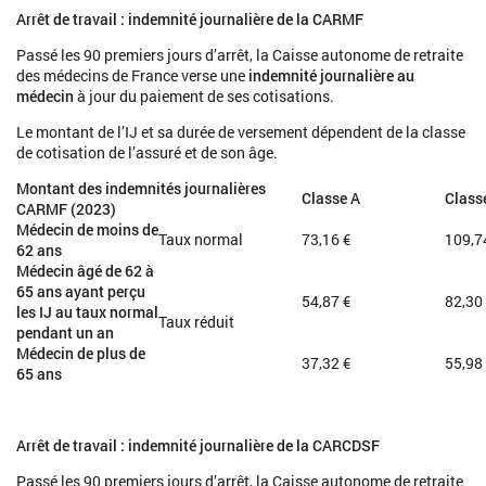
Arrêt de travail : indemnité journalière de la CARMF
Passé les 90 premiers jours d’arrêt, la Caisse autonome de retraite
des médecins de France verse une
indemnité journalière au
médecin
à jour du paiement de ses cotisations.
Le montant de l’IJ et sa durée de versement dépendent de la classe
de cotisation de l’assuré et de son âge.
Montant des indemnités journalières
Classe A
Class
CARMF (2023)
Médecin de moins de
Taux normal
73,16 €
109,7
62 ans
Médecin âgé de 62 à
65 ans ayant perçu
54,87 €
82,30
les IJ au taux normal
Taux réduit
pendant un an
Médecin de plus de
37,32 €
55,98
65 ans
Arrêt de travail : indemnité journalière de la CARCDSF
Passé les 90 premiers jours d’arrêt, la Caisse autonome de retraite