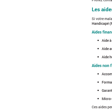
Les aide
Si votre mal
Handicapé 
Aides fina
Aide à
Aide a
Aide h
Aides non 
Accom
Format
Garant
Micro-
Ces aides pe