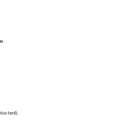
er
.
plus tard).