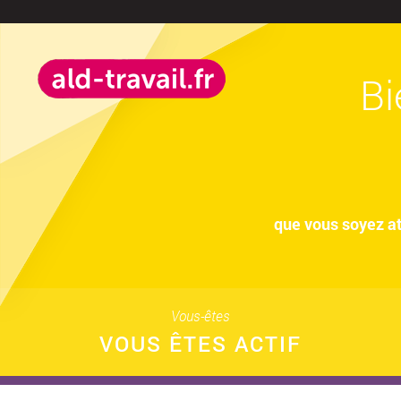
Bi
que vous soyez at
Vous-êtes
VOUS ÊTES ACTIF