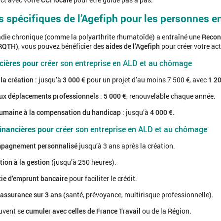
s spécifiques de l’Agefiph pour les personnes
adie chronique (comme la polyarthrite rhumatoïde) a entraîné une
Reconn
(RQTH)
, vous pouvez bénéficier des
aides de l’Agefiph
pour créer votre act
ncières pour
créer son entreprise en ALD et au chômage
 la création
: jusqu’à
3 000 €
pour un projet d’au moins 7 500 €, avec
1 20
ux déplacements professionnels
:
5 000 €
, renouvelable chaque année.
umaine à la compensation du handicap
: jusqu’à
4 000 €
.
financières pour
créer son entreprise en ALD et au chômage
pagnement personnalisé
jusqu’à 3 ans après la création.
ion à la gestion
(jusqu’à 250 heures).
ie d’emprunt bancaire
pour faciliter le crédit.
assurance sur 3 ans
(santé, prévoyance, multirisque professionnelle).
uvent se
cumuler avec celles de France Travail
ou de la Région.