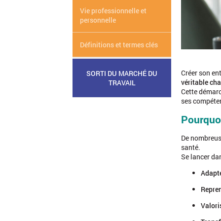
Vie professionnelle et
personnelle
Définitions et termes clés
Créer son en
SORTI DU MARCHÉ DU
véritable ch
TRAVAIL
Cette démarc
ses compéte
Pourquo
De nombreuse
santé.
Se lancer dan
Adapte
Repren
Valori