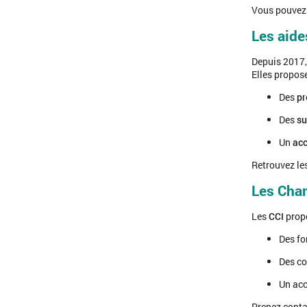
Vous pouvez
Les aide
Depuis 2017,
Elles propose
Des
pr
Des
su
Un
ac
Retrouvez les
Les Cham
Les
CCI
propo
Des fo
Des co
Un acc
Prenez conta