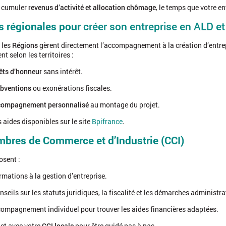
 cumuler
revenus d’activité et allocation chômage
, le temps que votre e
s régionales pour
créer son entreprise en ALD 
 les
Régions
gèrent directement l’accompagnement à la création d’entrep
nt selon les territoires :
êts d’honneur
sans intérêt.
bventions
ou exonérations fiscales.
compagnement personnalisé
au montage du projet.
 aides disponibles sur le site
Bpifrance
.
bres de Commerce et d’Industrie (CCI)
sent :
rmations à la gestion d’entreprise.
nseils sur les statuts juridiques, la fiscalité et les démarches administra
ompagnement individuel pour trouver les aides financières adaptées.
ct avec votre
CCI locale
pour être guidé pas à pas.