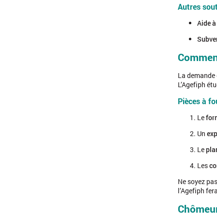
Autres sout
Aide à
Subven
Comment 
La demande d
L’Agefiph étu
Pièces à fou
Le
for
Un
exp
Le
pla
Les
co
Ne soyez pas 
l’Agefiph fer
Chômeur 