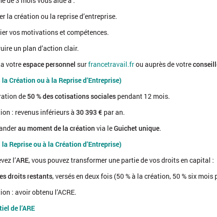
 de 3 mois vous aide à :
er la création ou la reprise d’entreprise.
fier vos motivations et compétences.
uire un plan d’action clair.
ia votre
espace personnel
sur
francetravail.fr
ou auprès de votre
conseill
la Création ou à la Reprise d’Entreprise)
ration de
50 % des cotisations sociales
pendant 12 mois.
ion : revenus inférieurs à
30 393 €
par an.
ander
au moment de la création
via le
Guichet unique
.
la Reprise ou à la Création d’Entreprise)
vez l’
ARE
, vous pouvez transformer une partie de vos droits en capital :
es droits restants
, versés en deux fois (50 % à la création, 50 % six mois 
agefiph.fr
ion : avoir obtenu l’ACRE.
planete-auto-entrepreneur.com
iel de l’ARE