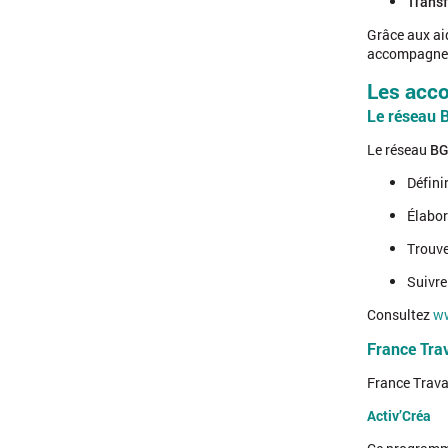
Transf
Grâce aux aid
accompagne
Les acc
Le réseau 
Le réseau
BG
Définir
Élabor
Trouve
Suivre
Consultez
ww
France Trav
France Travai
Activ’Créa