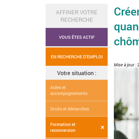
Créer
AFFINER VOTRE
RECHERCHE
quan
chô
VOUS ÊTES ACTIF
EN RECHERCHE D’EMPLOI
Mise à jour :
Votre situation :
Aides et
accompagnements
Droits et démarches
Formation et
×
reconversion