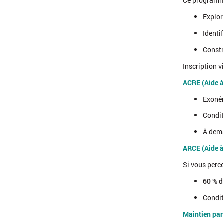
Ce programme
Explor
Identi
Constr
Inscription v
ACRE (Aide à 
Exoné
Condit
À dem
ARCE (Aide à 
Si vous perce
60 % d
Condit
Maintien part