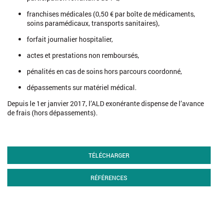
ald/affection-longue-duree-ald
franchises médicales (0,50 € par boîte de médicaments,
https://www.service-
soins paramédicaux, transports sanitaires),
public.fr/particuliers/vosdroits/F34068
forfait journalier hospitalier,
actes et prestations non remboursés,
pénalités en cas de soins hors parcours coordonné,
dépassements sur matériel médical.
Depuis le 1er janvier 2017, l’ALD exonérante dispense de l’avance
de frais (hors dépassements).
TÉLÉCHARGER
RÉFÉRENCES