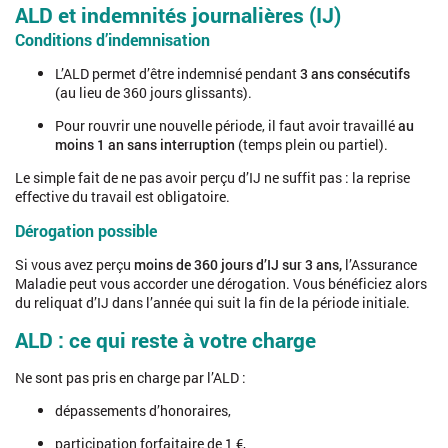
ALD et indemnités journalières (IJ)
Conditions d’indemnisation
L’ALD permet d’être indemnisé pendant
3 ans consécutifs
(au lieu de 360 jours glissants).
Pour rouvrir une nouvelle période, il faut avoir travaillé
au
moins 1 an sans interruption
(temps plein ou partiel).
Le simple fait de ne pas avoir perçu d’IJ ne suffit pas : la reprise
effective du travail est obligatoire.
www.ameli.fr
Dérogation possible
https://www.ameli.fr/l-assurance-maladie/statistiques-
Si vous avez perçu
moins de 360 jours d’IJ sur 3 ans,
l’Assurance
et-publications/donnees-statistiques/affection-de-
Maladie peut vous accorder une dérogation. Vous bénéficiez alors
longue-duree-ald/dispositif-des-ald.php
du reliquat d’IJ dans l’année qui suit la fin de la période initiale.
ALD : ce qui reste à votre charge
http://www.legisocial.fr/actualites-sociales/2192-
affections-de-longue-duree-ald-les-durees-de-prise-en-
charge-100-sont-modifiees.html
Ne sont pas pris en charge par l’ALD :
dépassements d’honoraires,
https://www.ameli.fr/assure/droits-demarches/maladie-
accident-hospitalisation/affection-longue-duree-
participation forfaitaire de 1 €,