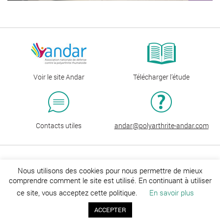
Voir le site Andar
Télécharger l’étude
Contacts utiles
andar@polyarthrite-andar.com
Nous utilisons des cookies pour nous permettre de mieux
En partenariat avec UCB
comprendre comment le site est utilisé. En continuant à utiliser
ce site, vous acceptez cette politique.
En savoir plus
ACCEPTER
Copyright © 2026 Étude PRET
CGU
Mentions légales
Informations cookies