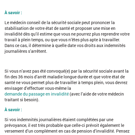
À savoir :
Le médecin conseil de la sécurité sociale peut prononcer la
stabilisation de votre état de santé et proposer une mise en
invalidité dès qu’il estime que vous ne pourrez plus reprendre votre
travail à plein temps, ou que vous n’êtes plus apte à travailler.
Dans ce cas, il détermine à quelle date vos droits aux indemnités
journalières s’arrêtent.
https://travail-emploi.gouv.fr/emploi-et-
insertion/prevention-maintien-emploi/salarie-travailleur-
Si vous n’avez pas été convoqué(e) par la sécurité sociale avant la
independant-ou-agent-public/etre-a-l-ecoute-de-sa-
fin des 36 mois d’arrêt maladie longue durée et que votre état de
sante/article/visites-et-examens-medicaux-dans-le-cadre-
santé ne vous permet plus de travailler à temps plein, vous devrez
du-travail
envisager d’effectuer vous-même la
demande du passage en invalidité
(avec l’aide de votre médecin
traitant si besoin).
À savoir :
Si vos indemnités journalières étaient complétées par une
prévoyance, il est très probable que celle-ci prévoit également le
versement d’un complément en cas de pension d’invalidité. Pensez